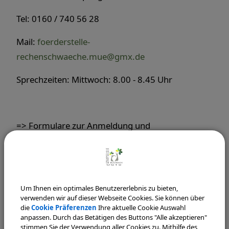
Tel: 0160 / 740 56 28
Mail:
foerderstelle-
rechenschwaeche.mue@gmx.de
Sprechzeiten: Mittwoch: 8.00 - 8.45 Uhr
=> Formulare zur Anmeldung und
Schweigepflichtentbindung finden Sie im
Schulmanager (Dokumente)
Um Ihnen ein optimales Benutzererlebnis zu bieten,
verwenden wir auf dieser Webseite Cookies. Sie können über
die
Cookie Präferenzen
Ihre aktuelle Cookie Auswahl
anpassen. Durch das Betätigen des Buttons "Alle akzeptieren"
Weitere Ansprechpartner finden Sie bei der
stimmen Sie der Verwendung aller Cookies zu. Mithilfe des