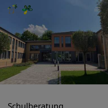
Service
Schulmanager Online
Formulare
Unterstützung
Pläne und Listen
Schulberatung