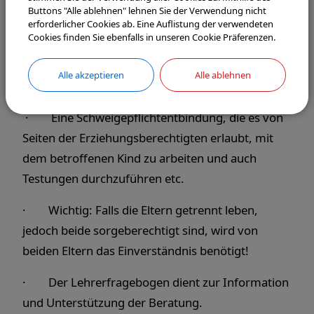
Buttons "Alle ablehnen" lehnen Sie der Verwendung nicht
Erziehungsberatung der Caritas
HIER
erforderlicher Cookies ab. Eine Auflistung der verwendeten
Cookies finden Sie ebenfalls in unseren Cookie Präferenzen.
Was wird für eine Beratung bei einer
Schulpsychologin/Beratungslehrerin im
Alle akzeptieren
Alle ablehnen
Vorfeld benötigt?
· Eine Schweigepflichtentbindung, die es von
Seiten der Erziehungsberechtigten erlaubt, mit
dem betroffenen Kind zu arbeiten und auch
Testungen durchzuführen etc.
· Wichtig: Falls die Eltern getrennt leben,
jedoch beide sorgeberechtigt sind, wird von
beiden Eltern das Einverständnis benötigt!
· Der Lehrerfragebogen dient zur Information
und Unterstützung der Beratung.